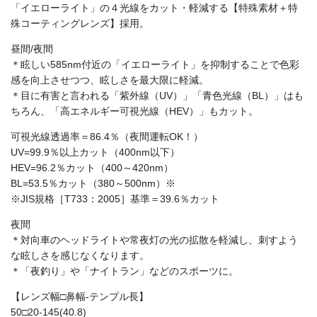
「イエローライト」の４光線をカット・軽減する【特殊素材＋特
殊コーティングレンズ】採用。
昼間/夜間
＊眩しい585nm付近の「イエローライト」を抑制することで色彩
感を向上させつつ、眩しさを最大限に軽減。
＊目に有害と言われる「紫外線（UV）」「青色光線（BL）」はも
ちろん、「高エネルギー可視光線（HEV）」もカット。
可視光線透過率＝86.4％（夜間運転OK！）
UV=99.9％以上カット（400nm以下）
HEV=96.2％カット（400～420nm）
BL=53.5％カット（380～500nm）※
※JIS規格［T733：2005］基準＝39.6％カット
夜間
＊対向車のヘッドライトや常夜灯の光の拡散を軽減し、刺すよう
な眩しさを感じなくなります。
＊「夜釣り」や「ナイトラン」などのスポーツに。
【レンズ幅□鼻幅-テンプル長】
50□20-145(40.8)