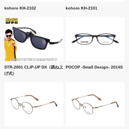
kohoro KH-2102
kohoro KH-2101
STR-2001 CLIP-UP DX（跳ね上
POCOP -Small Design- 2014S
げ式）