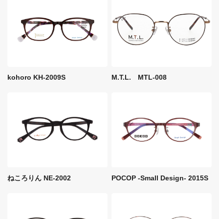
M.T.L. MTL-008
kohoro KH-2009S
ねころりん NE-2002
POCOP -Small Design- 2015S