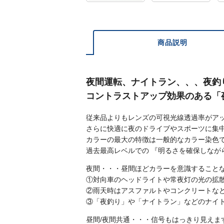
商品説明
夜間運転、ナイトラン、、、夜釣
コントラストアップ効果のある「
従来品よりもレンズの可視光線透過率がア
さらに快適に夜のドライブやスポーツに集
カラーの最大の特徴は一般的なカラー染色
過去最高レベルでの 『明るさを確保しなが
夜間・・・昼間ほどカラーを意識すること
①対向車のヘッドライトや常夜灯の光の拡
②雨天時はアスファルトやコンクリートな
③「夜釣り」や「ナイトラン」などのナイ
昼間/夜間共通・・・信号もはっきり見えま