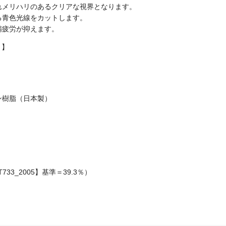
れメリハリのあるクリアな視界となります。
る青色光線をカットします。
精疲労が抑えます。
）】
ン樹脂（日本製）
33_2005】基準＝39.3％）