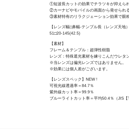
①短波長カットの効果でチラツキが抑えら
②カーナビやモバイルの画面から発せられ
③素材特有のリラクジェーション効果で眼
【レンズ幅□鼻幅-テンプル長（レンズ天地
51□20-145(42.5)
【素材】
フレーム＆テンプル：超弾性樹脂
レンズ：特殊遮光素材を練りこんだウレタ
※当レンズは偏光レンズではありません。
※効果には個人差がございます。
【レンズスペック】NEW !
可視光線透過率＝84.7％
紫外線カット率＝99.9％
ブルーライトカット率＝平均50.4％（JIS【T7