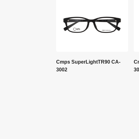
Cmps SuperLightTR90 CA-
C
3002
3