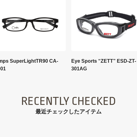
Eye Sports “ZETT” ESD-ZT-
mps SuperLightTR90 CA-
301AG
001
RECENTLY CHECKED
最近チェックしたアイテム