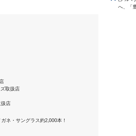
へ、「
扱店
レンズ取扱店
取扱店
ネ・サングラス約2,000本！