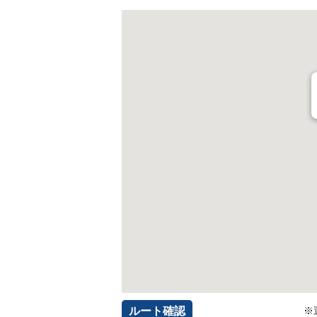
ルート確認
※