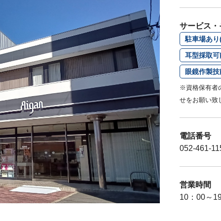
サービス・
駐車場あり(
耳型採取可
眼鏡作製技
※資格保有者
せをお願い致
電話番号
052-461-11
営業時間
10：00～1