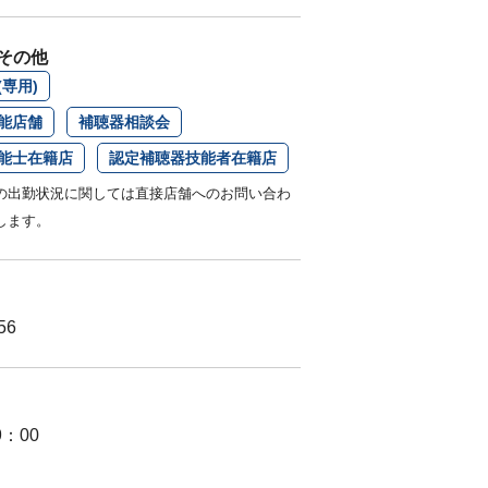
その他
専用)
能店舗
補聴器相談会
能士在籍店
認定補聴器技能者在籍店
の出勤状況に関しては直接店舗へのお問い合わ
します。
56
9：00