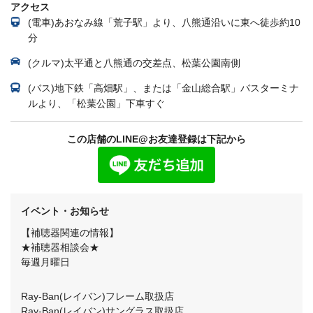
アクセス
(電車)あおなみ線「荒子駅」より、八熊通沿いに東へ徒歩約10
分
(クルマ)太平通と八熊通の交差点、松葉公園南側
(バス)地下鉄「高畑駅」、または「金山総合駅」バスターミナ
ルより、「松葉公園」下車すぐ
この店舗のLINE@お友達登録は下記から
イベント・お知らせ
【補聴器関連の情報】
★補聴器相談会★
毎週月曜日
Ray-Ban(レイバン)フレーム取扱店
Ray-Ban(レイバン)サングラス取扱店