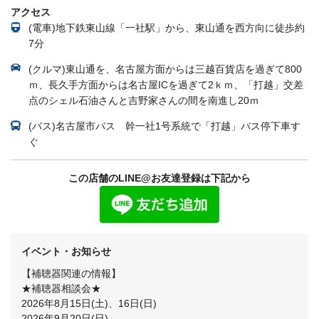
アクセス
(電車)地下鉄東山線「一社駅」から、東山通を西方向に徒歩約
7分
(クルマ)東山通を、名古屋方面からは三越百貨店を過ぎて800
ｍ、長久手方面からは名古屋ICを過ぎて2ｋｍ、「打越」交差
点のシェル石油さんと吉野家さんの間を南進し20ｍ
(バス)名古屋市バス 幹一社1号系統で「打越」バス停下車す
ぐ
この店舗のLINE@お友達登録は下記から
イベント・お知らせ
【補聴器関連の情報】
★補聴器相談会★
2026年8月15日(土)、16日(日)
2026年9月20日(日)