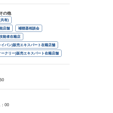
その他
共有)
能店舗
補聴器相談会
技能者在籍店
n(レイバン)販売エキスパート在籍店舗
Y(オークリー)販売エキスパート在籍店舗
60
1：00