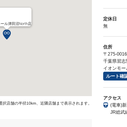
定休日
ール津田沼North店
無
住所
〒275-0016
千葉県習志野
イオンモール
ルート確
アクセス
選択店舗の半径10km、近隣店舗まで表示されます。
(電車)
JR総武