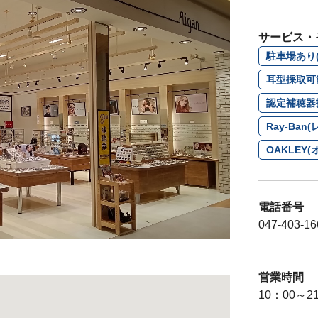
サービス・
駐車場あり(
耳型採取可
認定補聴器
Ray-Ba
OAKLE
電話番号
047-403-16
営業時間
10：00～2