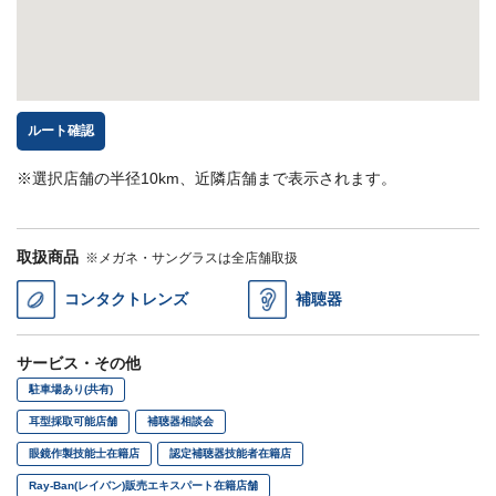
ルート確認
※選択店舗の半径10km、近隣店舗まで表示されます。
取扱商品
※メガネ・サングラスは全店舗取扱
コンタクトレンズ
補聴器
サービス・その他
駐車場あり(共有)
耳型採取可能店舗
補聴器相談会
眼鏡作製技能士在籍店
認定補聴器技能者在籍店
Ray-Ban(レイバン)販売エキスパート在籍店舗