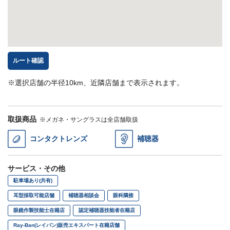
ルート確認
※選択店舗の半径10km、近隣店舗まで表示されます。
取扱商品
※メガネ・サングラスは全店舗取扱
コンタクトレンズ
補聴器
サービス・その他
駐車場あり(共有)
耳型採取可能店舗
補聴器相談会
眼科隣接
眼鏡作製技能士在籍店
認定補聴器技能者在籍店
Ray-Ban(レイバン)販売エキスパート在籍店舗