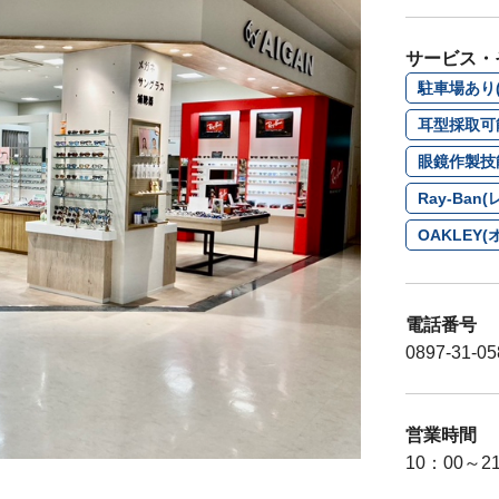
サービス・
駐車場あり(
耳型採取可
眼鏡作製技
Ray-Ba
OAKLE
電話番号
0897-31-05
営業時間
10：00～2