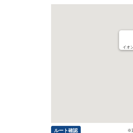
イオ
ルート確認
※