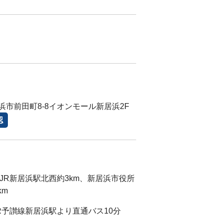
浜市前田町8-8イオンモール新居浜2F
認
)JR新居浜駅北西約3km、新居浜市役所
km
JR予讃線新居浜駅より直通バス10分