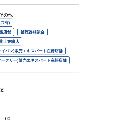
その他
共有)
能店舗
補聴器相談会
能士在籍店
n(レイバン)販売エキスパート在籍店舗
Y(オークリー)販売エキスパート在籍店舗
85
1：00