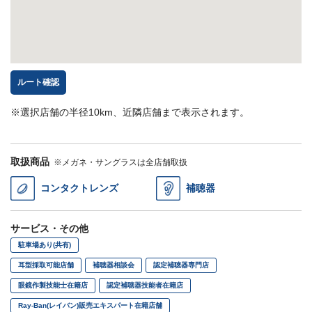
ルート確認
※選択店舗の半径10km、近隣店舗まで表示されます。
取扱商品
※メガネ・サングラスは全店舗取扱
コンタクトレンズ
補聴器
サービス・その他
駐車場あり(共有)
耳型採取可能店舗
補聴器相談会
認定補聴器専門店
眼鏡作製技能士在籍店
認定補聴器技能者在籍店
Ray-Ban(レイバン)販売エキスパート在籍店舗