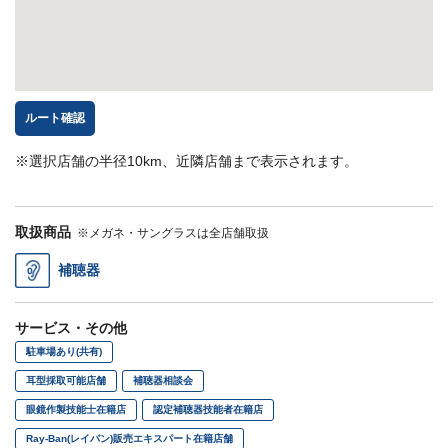
ルート確認
※選択店舗の半径10km、近隣店舗まで表示されます。
取扱商品
※メガネ・サングラスは全店舗取扱
補聴器
サービス・その他
駐車場あり(共有)
耳型採取可能店舗
補聴器相談会
眼鏡作製技能士在籍店
認定補聴器技能者在籍店
Ray-Ban(レイバン)販売エキスパート在籍店舗