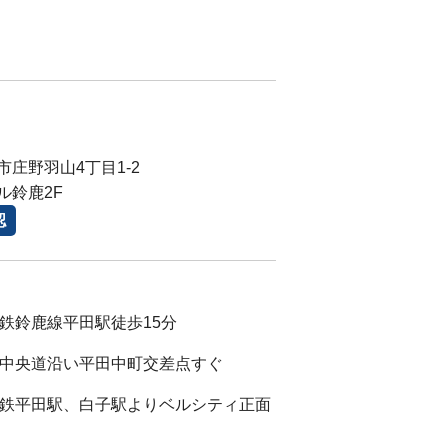
庄野羽山4丁目1-2
ル鈴鹿2F
認
近鉄鈴鹿線平田駅徒歩15分
マ)中央道沿い平田中町交差点すぐ
)近鉄平田駅、白子駅よりベルシティ正面