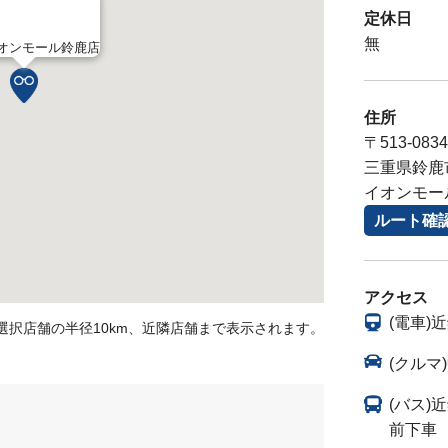
定休日
無
イオンモール鈴鹿店
住所
〒513-0834
三重県鈴鹿市
イオンモー
ルート確
アクセス
(電車)
選択店舗の半径10km、近隣店舗まで表示されます。
(クル
(バス
前下車