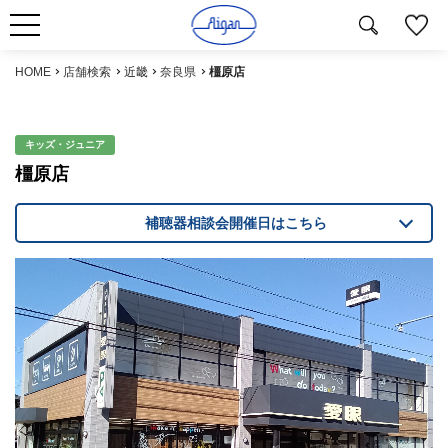
HOME
店舗検索
近畿
奈良県
橿原店
キッズ・ジュニア
橿原店
補聴器相談会開催日はこちら