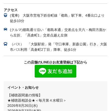
アクセス
(電車) 大阪市営地下鉄谷町線「都島」駅下車、4番出口より
徒歩10分
(クルマ)都島通り沿い「都島本通」交差点を天六・梅田方面か
ら左折、「高倉町1」交差点越え左側
（バス） 「大阪駅前」発「守口車庫、新森公園」行き、大阪
市バス利用「高倉町2丁目」降車、徒歩1分
この店舗のLINE@お友達登録は下記から
イベント・お知らせ
【補聴器関連の情報】
★補聴器相談会★＜毎月第４水曜日＞
2026年8月26日(水)
2026年9月23日(水祝)