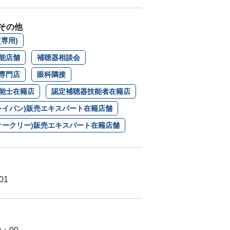
その他
専用)
能店舗
補聴器相談会
専門店
眼科隣接
能士在籍店
認定補聴器技能者在籍店
n(レイバン)販売エキスパート在籍店舗
Y(オークリー)販売エキスパート在籍店舗
01