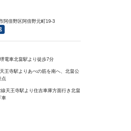
市阿倍野区阿倍野元町19-3
認
阪堺電車北畠駅より徒歩7分
マ)天王寺駅よりあべの筋を南へ、北畠公
差点
JR線天王寺駅より住吉車庫方面行き北畠
下車