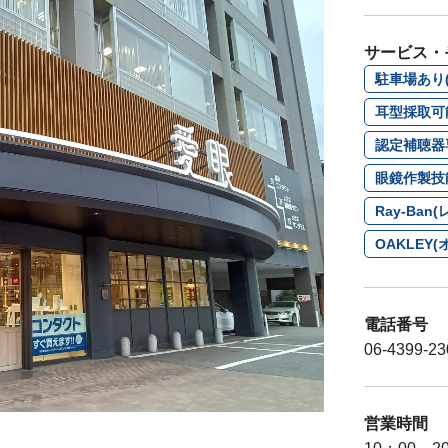
サービス・
駐車場あり(
耳型採取可
認定補聴器
眼鏡作製技
Ray-Ba
OAKLE
電話番号
06-4399-23
営業時間