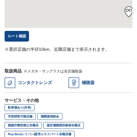
ルート確認
※選択店舗の半径10km、近隣店舗まで表示されます。
取扱商品
※メガネ・サングラスは全店舗取扱
コンタクトレンズ
補聴器
サービス・その他
駐車場あり(共有)
耳型採取可能店舗
補聴器相談会
眼鏡作製技能士在籍店
認定補聴器技能者在籍店
Ray-Ban(レイバン)販売エキスパート在籍店舗