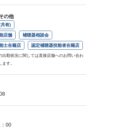
その他
共有)
能店舗
補聴器相談会
能士在籍店
認定補聴器技能者在籍店
の出勤状況に関しては直接店舗へのお問い合わ
します。
08
1：00