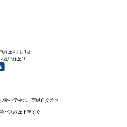
市緑丘4丁目1番
ン豊中緑丘1F
認
マ)少路小学校北、西緑丘交差点
阪急バス緑丘下車すぐ