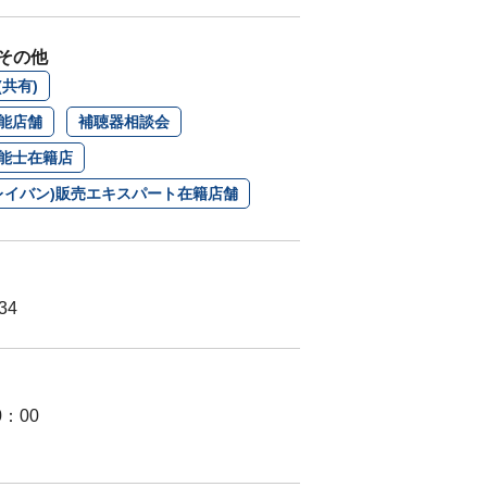
その他
共有)
能店舗
補聴器相談会
能士在籍店
n(レイバン)販売エキスパート在籍店舗
34
0：00