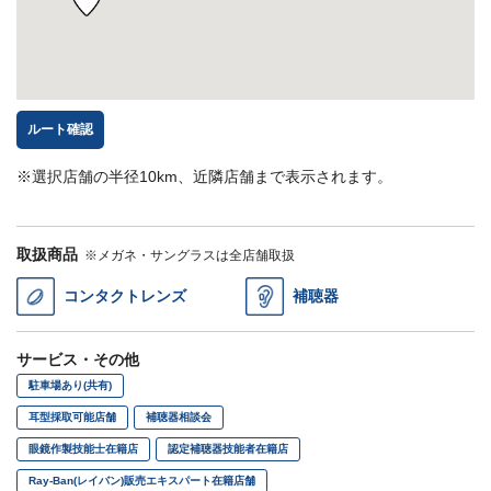
ルート確認
※選択店舗の半径10km、近隣店舗まで表示されます。
取扱商品
※メガネ・サングラスは全店舗取扱
コンタクトレンズ
補聴器
サービス・その他
駐車場あり(共有)
耳型採取可能店舗
補聴器相談会
眼鏡作製技能士在籍店
認定補聴器技能者在籍店
Ray-Ban(レイバン)販売エキスパート在籍店舗