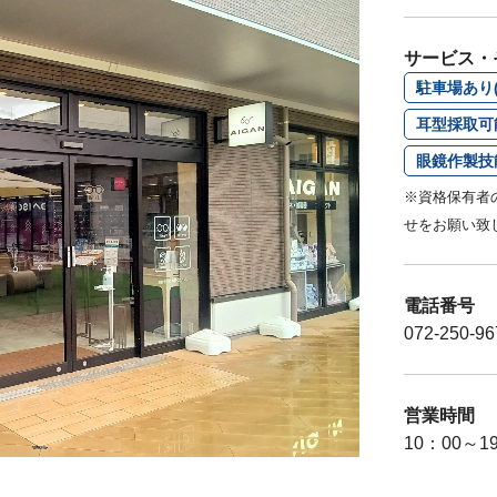
サービス・
駐車場あり(
耳型採取可
眼鏡作製技
※資格保有者
せをお願い致
電話番号
072-250-96
営業時間
10：00～1