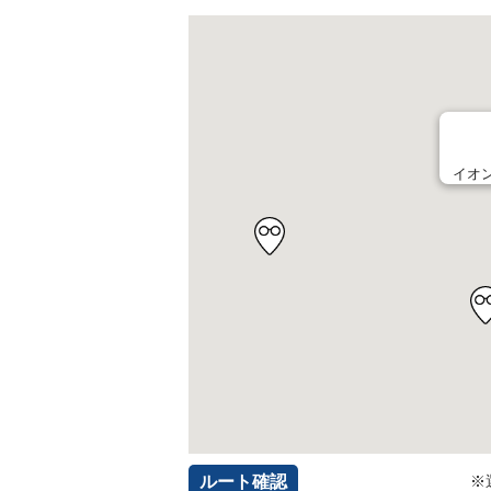
イオ
ルート確認
※