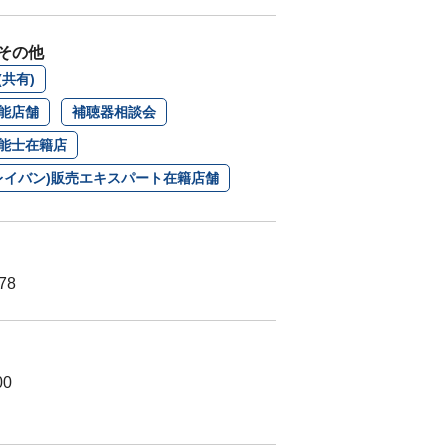
その他
共有)
能店舗
補聴器相談会
能士在籍店
n(レイバン)販売エキスパート在籍店舗
78
00