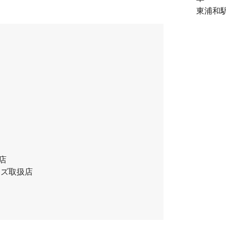
東浦和
扱店
レンズ取扱店