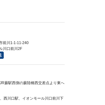
川1-1-11-240
ル川口前川2F
認
)JR蕨駅西側の蕨陸橋西交差点より東へ
)蕨、西川口駅、イオンモール川口前川下