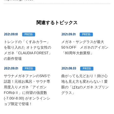
関連するトピックス
2021.09.10
2021.09.01
PRESS
PRESS
トレンドの「くすみカラー」
メガネ・サングラスが最大
を取り入れた オトナな女性の
50％OFF メガネのアイガン
メガネ「CLAUDIA FOREST」
「80周年大創業祭」
の新作登場
2021.09.01
2021.08.03
PRESS
PRESS
サウナメガネファンのSNSで
曲がっても元どおり！掛け心
話題！元祖お風呂・サウナ専
地も見え方も変わらない！愛
用度入りメガネ「アイガン
眼の「ばねのメガネ スプリン
FORゆⅡ」に待望の強度数
グラス」
(-7.00/-8.00) がオンラインシ
ョプ限定で登場！