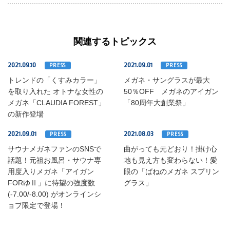
関連するトピックス
2021.09.10
2021.09.01
PRESS
PRESS
トレンドの「くすみカラー」
メガネ・サングラスが最大
を取り入れた オトナな女性の
50％OFF メガネのアイガン
メガネ「CLAUDIA FOREST」
「80周年大創業祭」
の新作登場
2021.09.01
2021.08.03
PRESS
PRESS
サウナメガネファンのSNSで
曲がっても元どおり！掛け心
話題！元祖お風呂・サウナ専
地も見え方も変わらない！愛
用度入りメガネ「アイガン
眼の「ばねのメガネ スプリン
FORゆⅡ」に待望の強度数
グラス」
(-7.00/-8.00) がオンラインシ
ョプ限定で登場！