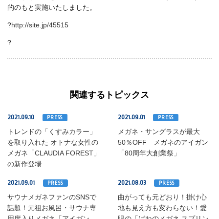
的のもと実施いたしました。
?
http://site.jp/45515
?
関連するトピックス
2021.09.10
2021.09.01
PRESS
PRESS
トレンドの「くすみカラー」
メガネ・サングラスが最大
を取り入れた オトナな女性の
50％OFF メガネのアイガン
メガネ「CLAUDIA FOREST」
「80周年大創業祭」
の新作登場
2021.09.01
2021.08.03
PRESS
PRESS
サウナメガネファンのSNSで
曲がっても元どおり！掛け心
話題！元祖お風呂・サウナ専
地も見え方も変わらない！愛
用度入りメガネ「アイガン
眼の「ばねのメガネ スプリン