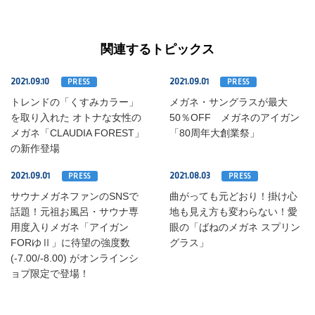
関連するトピックス
2021.09.10
2021.09.01
PRESS
PRESS
トレンドの「くすみカラー」
メガネ・サングラスが最大
を取り入れた オトナな女性の
50％OFF メガネのアイガン
メガネ「CLAUDIA FOREST」
「80周年大創業祭」
の新作登場
2021.09.01
2021.08.03
PRESS
PRESS
サウナメガネファンのSNSで
曲がっても元どおり！掛け心
話題！元祖お風呂・サウナ専
地も見え方も変わらない！愛
用度入りメガネ「アイガン
眼の「ばねのメガネ スプリン
FORゆⅡ」に待望の強度数
グラス」
(-7.00/-8.00) がオンラインシ
ョプ限定で登場！