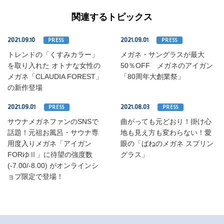
関連するトピックス
2021.09.10
2021.09.01
PRESS
PRESS
トレンドの「くすみカラー」
メガネ・サングラスが最大
を取り入れた オトナな女性の
50％OFF メガネのアイガン
メガネ「CLAUDIA FOREST」
「80周年大創業祭」
の新作登場
2021.09.01
2021.08.03
PRESS
PRESS
サウナメガネファンのSNSで
曲がっても元どおり！掛け心
話題！元祖お風呂・サウナ専
地も見え方も変わらない！愛
用度入りメガネ「アイガン
眼の「ばねのメガネ スプリン
FORゆⅡ」に待望の強度数
グラス」
(-7.00/-8.00) がオンラインシ
ョプ限定で登場！