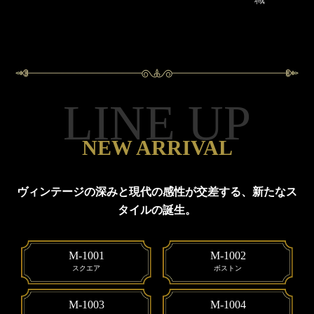
LINE UP
NEW ARRIVAL
ヴィンテージの深みと現代の感性が交差する、
新たなス
タイルの誕生。
M-1001
M-1002
スクエア
ボストン
M-1003
M-1004