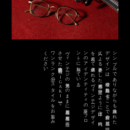
。
ワ
ン
ラ
ン
ク
上の
ス
タ
イ
ル
を
お
楽し
み
く
だ
さ
い
本物志向の
ヴ
ィ
ン
テ
ージ
の
魅力そ
の
ま
ま
に
着用感と
所有感を
両立
さ
せ
た
。
シ
ン
プ
ル
で
あ
り
な
が
ら
も
洗練さ
れ
た
デ
ザ
イ
ン
は
、
模様や
装飾品を
省く
こ
と
で
素材の
質感と
職
人に
よ
る
手磨き
し
た
光沢感が
際立つ
よ
う
に
仕上げ
、
時代
を
超え
て
継承さ
れ
る
ヴ
ィ
ン
テ
ージ
デ
ザ
イ
ン
の
ア
イ
デ
ン
テ
ィ
テ
ィ
の
証を
フ
ロ
ン
ト
に
施し
て
い
る
【MIGAKI】
で