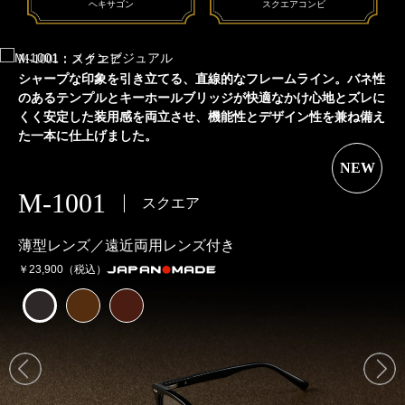
ヘキサゴン
スクエアコンビ
M-1001：スクエア
M-1002：ボストン
M-1003：ヘキサゴン
M-1004：スクエア
コンビネーション
シャープな印象を引き立てる、直線的なフレームライン。バネ性
丸みのあるフレームラインが、やわらかく優しい印象を演出。
知的でシャープな印象を演出する多角形フレーム。リムにはアセ
アセテートとメタルのコンビネーションフレームが、カジュアル
のあるテンプルと
エッジの効いた立体的なカッティング技術と、贅沢に使用したア
テート素材を
すぎず
程よい品格を保ち、フォーマルなシーンにも対応。
巻き付け、上品な色合いと質感をプラス。細部にま
キーホールブリッジが快適なかけ心地とズレに
テンプ
くく安定した装用感を両立させ、
セテート生地によって
でこだわったディテールが、
ルにはしなやかでやわらかなフィット感とかけ心地の良さを実現
奥行きのある上品な質感に仕上げました。
ワンランク上の高級感を引き立てま
機能性とデザイン性を兼ね備え
た一本に仕上げました。
す。
しました。
NEW
NEW
NEW
NEW
M-1002
ボストン
スクエア
M-1001
M-1003
M-1004
スクエア
ヘキサゴン
コンビネーション
薄型レンズ／遠近両用レンズ付き
薄型レンズ／遠近両用レンズ付き
薄型レンズ／遠近両用レンズ付き
薄型レンズ／遠近両用レンズ付き
￥23,900（税込）
￥23,900（税込）
￥23,900（税込）
￥23,900（税込）