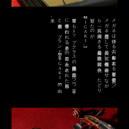
来。
名
世界で
も
ト
ッ
プ
ク
ラ
ス
の
福井県鯖江の
職人が
一つ
一つ
丁寧
に
手作業で
行わ
れ
る
「磨き
」の
工程で
生み
出さ
れ
た
風合い
と
光沢感が
、
ブ
ラ
ン
ド
【MIGAKI】
が
メ
ガ
ネ
専門店と
し
て
品質と
高い
機能性を
融合さ
せ
な
が
ら
、
「真に
納得で
き
る
高品質な
眼鏡」の
開発に
挑み
、
た
ど
り
着い
た
の
メガネは掛ける人の印象を左右する重要な要素の一つ。
。
【MIGAKI】
の
由