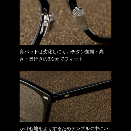
鼻パッドは劣化しにくいチタン製幅・高
鼻パッドは劣化しにくいチタン製幅・高
鼻パッドは劣化しにくいチタン製幅・高
鼻パッドは劣化しにくいチタン製幅・高
さ・奥行きの3次元でフィット
さ・奥行きの3次元でフィット
さ・奥行きの3次元でフィット
さ・奥行きの3次元でフィット
エッジのきいた立体的なカッティング技術
テンプルはデザインを加えて上品な雰囲気
メタルとアセテートのコンビネーションが
かけ心地をよくするためテンプルの中にバ
で上質な雰囲気に