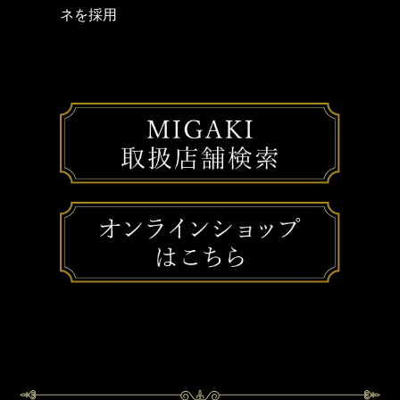
に
上品な雰囲気に
ネを採用