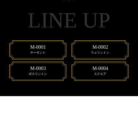
LINE UP
M-0001
M-0002
サーモント
ウェリントン
M-0003
M-0004
ボスリントン
スクエア
M-0001
M-0002
M-0003
M-0004
サーモント
ウェリントン
ボスリントン
スクエア
アセテート素材と金属の融合が
モダンアレンジされた絶妙なサイジング。
ボストンとウェリントンを融合したボスリントン。
流行の兆しが見られるスクエア。
いつもとは違う“大人の
ヴィンテージ
風合い”を演出
デザインが初めての方にも合わせやすい。
上質感だけでなく、優しい印象を演出するデザイン。
MIGAKIの本格的な質感とトレンドを融合。