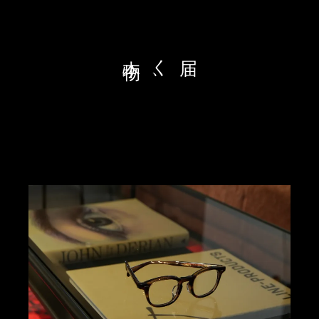
物
届く
、
本