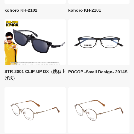
kohoro KH-2102
kohoro KH-2101
STR-2001 CLIP-UP DX（跳ね上
POCOP -Small Design- 2014S
げ式）