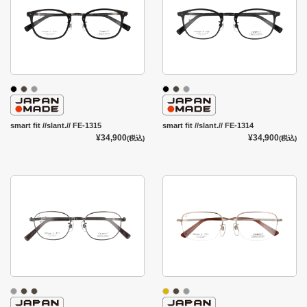
smart fit //slant.// FE-1315
smart fit //slant.// FE-1314
¥34,900
¥34,900
(税込)
(税込)