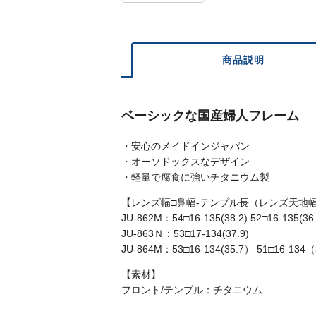
商品説明
ベーシックな国産婦人フレーム
・安心のメイドインジャパン
・オーソドックスなデザイン
・軽量で腐食に強いチタニウム製
【レンズ幅□鼻幅-テンプル長（レンズ天地
JU-862M：54□16-135(38.2) 52□16-135(36.
JU-863Ｎ：53□17-134(37.9)
JU-864M：53□16-134(35.7） 51□16-134
【素材】
フロント/テンプル：チタニウム