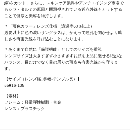
線)をカット、さらに、スキンケア業界やアンチエイジング市場で
もシワ・タルミの原因と問題視されている近赤外線もカットする
ことで健康と美容を維持します。
＊「薄色カラー」レンズ仕様（透過率60％以上）
必要以上に色の濃いサングラスは、かえって瞳孔を開かせより眩
しさや有害光線を呼び込むことになります。
＊あくまで自然に「保護機能」としてのサイズを重視
レンズサイズは大きすぎず小さすぎずお顔を上品に魅せる絶妙な
バランス。目だけでなく目の周りの薄皮も有害光線から守りま
す。
【サイズ（レンズ幅□鼻幅-テンプル長）】
55■16-135
【素材】
フレーム：軽量弾性樹脂・合金
レンズ：プラスチック