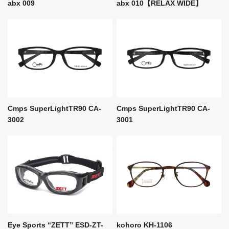
abx 009
abx 010【RELAX WIDE】
Cmps SuperLightTR90 CA-
Cmps SuperLightTR90 CA-
3002
3001
Eye Sports “ZETT” ESD-ZT-
kohoro KH-1106