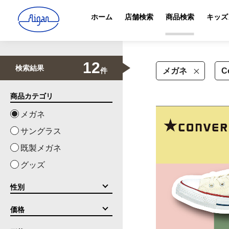
ホーム
店舗検索
商品検索
キッズ
12
検索結果
件
メガネ
C
商品カテゴリ
メガネ
サングラス
既製メガネ
グッズ
性別
価格