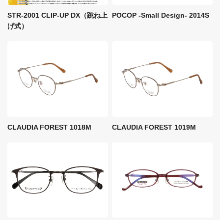
STR-2001 CLIP-UP DX（跳ね上
POCOP -Small Design- 2014S
げ式）
CLAUDIA FOREST 1018M
CLAUDIA FOREST 1019M