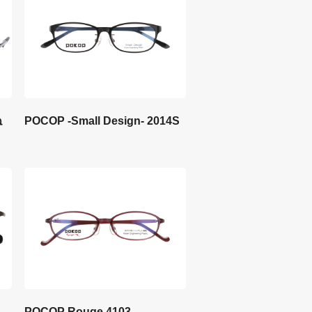
ね
POCOP -Small Design- 2014S
POCOP Rouge 4103