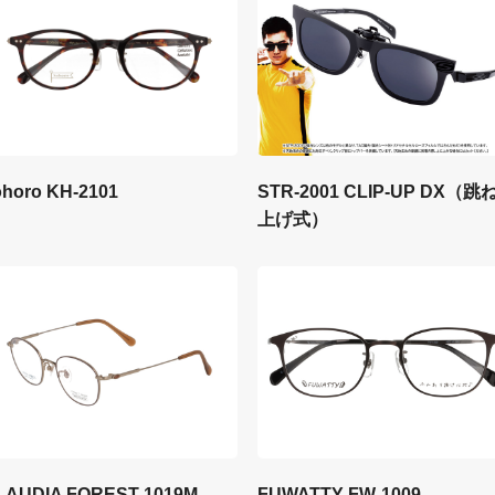
STR-2001 CLIP-UP DX（跳
ohoro KH-2101
上げ式）
LAUDIA FOREST 1019M
FUWATTY FW-1009