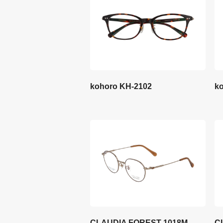
kohoro KH-2102
k
CLAUDIA FOREST 1018M
C