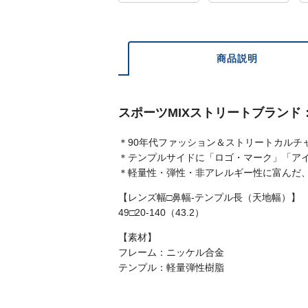
商品説明
スポーツMIXストリートブランド
＊90年代ファッション＆ストリートカルチ
＊テンプルサイドに「ロゴ・マーク」「ア
＊軽量性・弾性・非アレルギー性に富んだ、S
【レンズ幅□鼻幅-テンプル長（天地幅）】
49□20-140（43.2）
【素材】
フレーム：ニッケル合金
テンプル：軽量弾性樹脂