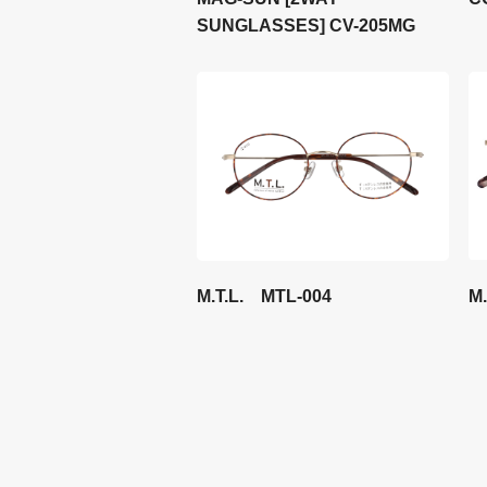
SUNGLASSES] CV-205MG
M
M.T.L. MTL-004