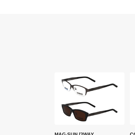
MAG-SUN [2WAY
C