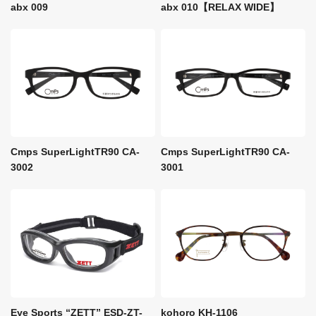
abx 009
abx 010【RELAX WIDE】
Cmps SuperLightTR90 CA-
Cmps SuperLightTR90 CA-
3002
3001
Eye Sports “ZETT” ESD-ZT-
kohoro KH-1106