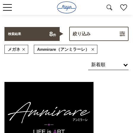
8
絞り込み
検索結果
件
メガネ
Ammirare（アンミラーレ）