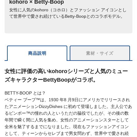
kohoro × Betty-Boop
女性に人気のkohoro（コホロ）とファッション アイコンとし
て世界中で愛され続けているBetty-Boopとのコラボモデル。
商品説明
素材・サイズ
女性に評価の高いkohoroシリーズと人気のミュー
ズキャラクターBettyBoopがコラボ。
BETTY-BOOP とは？
ベティー ブープ™は、1930 年8 月9日にアメリカでリリースされ
たアニメーションDizzyDishes に初めて登場しました。主人公であ
るビンボー™の憧れの人というただの脇役でしたが、その後の数
年間で瞬く間に人気を集め、女性のアニメーションスターとして
全米を魅了するまでになりました。現在もファッションアイコン
として、ティーンからセレブまで男女問わず、世界中で愛され続