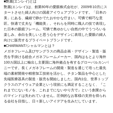
■艶麗(エンレイ)とは
艶麗(エンレイ)は、創業80年の愛眼株式会社が、2009年10月にス
タートさせた婦人向けの国産アイウェアブランドです。「日本の
美」にある、繊細で静かでたおやかな佇まい。可憐で精巧な意
匠。快適で丈夫な「機能美」。それらを同時に職人の技で表現し
た日本の眼鏡フレーム。可憐で奥ゆかしい自然の中でうつろいを
楽しみ、余白を美しいと思う心をデザインに表現した愛眼の婦人
向けに販売するプライベートブランドです。
■CHARMANT/シャルマンとは？
メガネフレーム及びサングラスの商品企画・デザイン・製造・販
売を手掛ける総合メガネフレームメーカー、国内はもとより海外
100カ国以上に輸出し主要国に海外拠点を有するグローバルカンパ
ニーです。長くメガネフレームの開発・製造を通じて培った最先
端の素材開発や精密加工技術を活かし、チタン製品を中心とした
先端医療器具の製造・販売を開始しました。国内1位、世界トップ
クラスのアイウェア企業という現状にも満足することなく、『こ
れまでにないモノを、これまでにないやり方で』という創業から
のマインドは失われていません。圧倒的なお客様の支持を得られ
る会社を目指し、日々新しいアイデアを生みだしています。