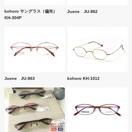
kohoro サングラス（偏光）
Juene JU-862
KH-304P
kohoro KH-1012
Juene JU-863