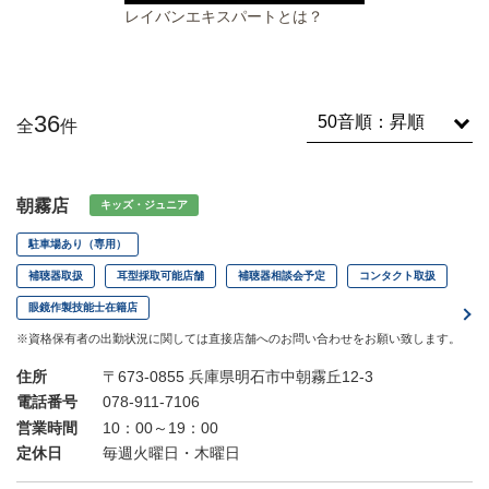
レイバンエキスパートとは？
36
全
件
朝霧店
キッズ・ジュニア
駐車場あり（専用）
補聴器取扱
耳型採取可能店舗
補聴器相談会予定
コンタクト取扱
眼鏡作製技能士在籍店
※資格保有者の出勤状況に関しては直接店舗へのお問い合わせをお願い致します。
住所
〒673-0855 兵庫県明石市中朝霧丘12-3
電話番号
078-911-7106
営業時間
10：00～19：00
定休日
毎週火曜日・木曜日