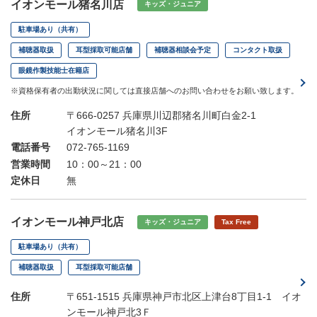
イオンモール猪名川店
キッズ・ジュニア
駐車場あり（共有）
補聴器取扱
耳型採取可能店舗
補聴器相談会予定
コンタクト取扱
眼鏡作製技能士在籍店
※資格保有者の出勤状況に関しては直接店舗へのお問い合わせをお願い致します。
住所
〒666-0257 兵庫県川辺郡猪名川町白金2-1
イオンモール猪名川3F
電話番号
072-765-1169
営業時間
10：00～21：00
定休日
無
イオンモール神戸北店
キッズ・ジュニア
Tax Free
駐車場あり（共有）
補聴器取扱
耳型採取可能店舗
住所
〒651-1515 兵庫県神戸市北区上津台8丁目1-1 イオ
ンモール神戸北3Ｆ