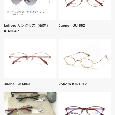
kohoro サングラス（偏光）
Juene JU-862
KH-304P
kohoro KH-1012
Juene JU-863