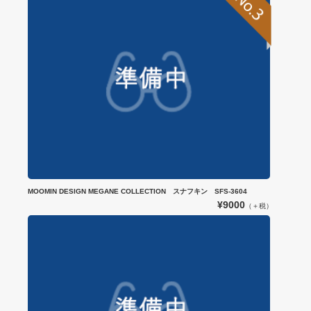
MOOMIN DESIGN MEGANE COLLECTION スナフキン SFS-3604
¥9000
（＋税）