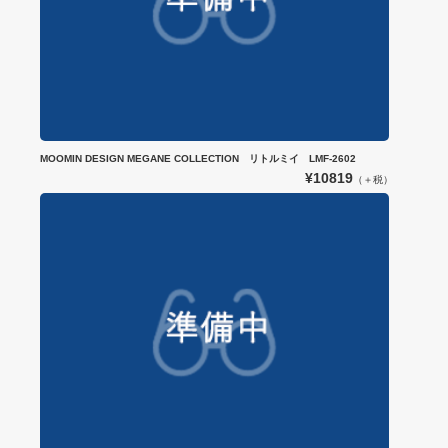
MOOMIN DESIGN MEGANE COLLECTION リトルミイ LMF-2602
¥10819
（＋税）