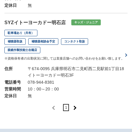
定休日
無
SYZイトーヨーカドー明石店
キッズ・ジュニア
駐車場あり（共有）
補聴器取扱
補聴器相談会予定
コンタクト取扱
眼鏡作製技能士在籍店
※資格保有者の出勤状況に関しては直接店舗へのお問い合わせをお願い致します。
住所
〒674-0095 兵庫県明石市二見町西二見駅前1丁目18
イトーヨーカドー明石3F
電話番号
078-944-8381
営業時間
10：00～20：00
定休日
無
1