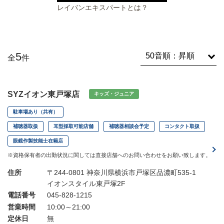
レイバンエキスパートとは？
5
全
件
SYZイオン東戸塚店
キッズ・ジュニア
駐車場あり（共有）
補聴器取扱
耳型採取可能店舗
補聴器相談会予定
コンタクト取扱
眼鏡作製技能士在籍店
※資格保有者の出勤状況に関しては直接店舗へのお問い合わせをお願い致します。
住所
〒244-0801 神奈川県横浜市戸塚区品濃町535-1
イオンスタイル東戸塚2F
電話番号
045-828-1215
営業時間
10:00～21:00
定休日
無