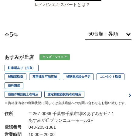
レイバンエキスパートとは？
5
全
件
あすみが丘店
キッズ・ジュニア
駐車場あり（共有）
補聴器取扱
耳型採取可能店舗
補聴器相談会予定
コンタクト取扱
眼科隣接
眼鏡作製技能士在籍店
認定補聴器技能者在籍店
※資格保有者の出勤状況に関しては直接店舗へのお問い合わせをお願い致します。
住所
〒267-0066 千葉県千葉市緑区あすみが丘7-1
あすみが丘ブランニューモール1F
電話番号
043-205-1361
営業時間
10:00～20:00