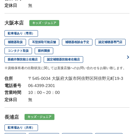
定休日
無
大阪本店
キッズ・ジュニア
駐車場あり（専用）
補聴器取扱
耳型採取可能店舗
補聴器相談会予定
認定補聴器専門店
コンタクト取扱
眼科隣接
眼鏡作製技能士在籍店
認定補聴器技能者在籍店
※資格保有者の出勤状況に関しては直接店舗へのお問い合わせをお願い致します。
住所
〒545-0034 大阪府大阪市阿倍野区阿倍野元町19-3
電話番号
06-4399-2301
営業時間
10：00～20：00
定休日
無
長浦店
キッズ・ジュニア
駐車場あり（共有）