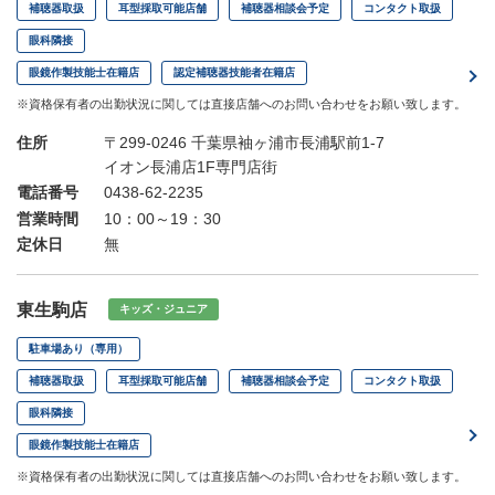
補聴器取扱
耳型採取可能店舗
補聴器相談会予定
コンタクト取扱
眼科隣接
眼鏡作製技能士在籍店
認定補聴器技能者在籍店
※資格保有者の出勤状況に関しては直接店舗へのお問い合わせをお願い致します。
住所
〒299-0246 千葉県袖ヶ浦市長浦駅前1-7
イオン長浦店1F専門店街
電話番号
0438-62-2235
営業時間
10：00～19：30
定休日
無
東生駒店
キッズ・ジュニア
駐車場あり（専用）
補聴器取扱
耳型採取可能店舗
補聴器相談会予定
コンタクト取扱
眼科隣接
眼鏡作製技能士在籍店
※資格保有者の出勤状況に関しては直接店舗へのお問い合わせをお願い致します。