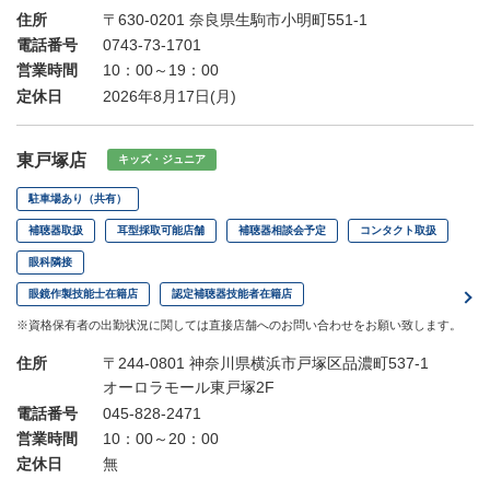
住所
〒630-0201 奈良県生駒市小明町551-1
電話番号
0743-73-1701
営業時間
10：00～19：00
定休日
2026年8月17日(月)
東戸塚店
キッズ・ジュニア
駐車場あり（共有）
補聴器取扱
耳型採取可能店舗
補聴器相談会予定
コンタクト取扱
眼科隣接
眼鏡作製技能士在籍店
認定補聴器技能者在籍店
※資格保有者の出勤状況に関しては直接店舗へのお問い合わせをお願い致します。
住所
〒244-0801 神奈川県横浜市戸塚区品濃町537-1
オーロラモール東戸塚2F
電話番号
045-828-2471
営業時間
10：00～20：00
定休日
無