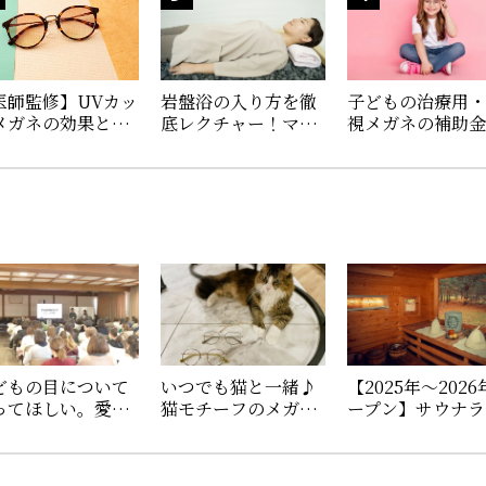
医師監修】UVカッ
岩盤浴の入り方を徹
子どもの治療用
メガネの効果と選
底レクチャー！マナ
視メガネの補助
方。紫外線から目
ーや必要なもの、あ
いくら？申請方
守ろう
ると便利なグッズを
必要書類を解説
紹介
どもの目について
いつでも猫と一緒♪
【2025年〜202
ってほしい。愛眼
猫モチーフのメガネ
ープン】サウナラ
保護者向け出張授
「ねころりんシリー
ターがおすすめ
に密着！
ズ」の新作の魅力を
新サウナを厳選
ご紹介！