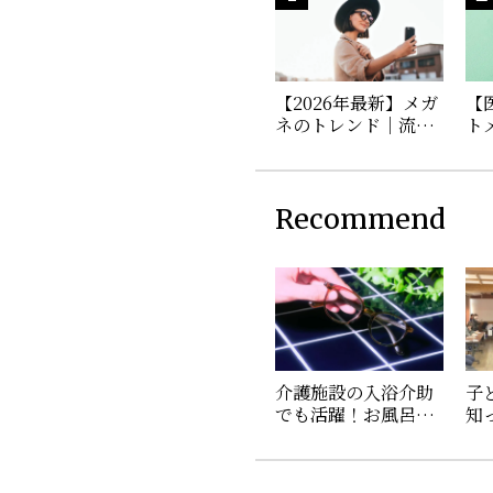
【2026年最新】メガ
【
ネのトレンド｜流行
ト
を取り入れた年代別
び
の選び方
を
Recommend
介護施設の入浴介助
子
でも活躍！お風呂・
知
サウナ用メガネ
の
「AIGAN FORゆⅡ」
業
の使い心地を聞いて