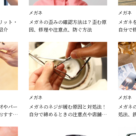
メガネ
メガネ
リット・
メガネの歪みの確認方法は？歪む原
メガネ
紹介
因、修理や注意点、防ぐ方法
自分で
処法を
メガネ
メガネ
材やパー
メガネのネジが緩む原因と対処法！
メガネ
おすすめ
自分で締めるときの注意点や店舗で
処法、
のメンテンスについて
介