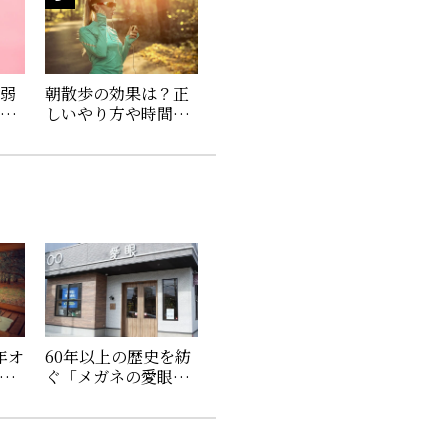
・弱
朝散歩の効果は？正
金は
しいやり方や時間、
法や
おすすめの服装やサ
ングラスを紹介
6年オ
60年以上の歴史を紡
イ
ぐ「メガネの愛眼1号
の最
店（勝山店）」に潜
入！