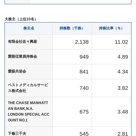
大株主（上位10名）
株主名
持株数（千株）
持株比率（％）
2,138
11.02
有限会社佐々興産
949
4.89
愛眼従業員持株会
841
4.34
愛眼共栄会
ベストメディカルサービ
740
3.82
ス株式会社
THE CHASE MANHATT
AN BANK,N.A.
675
3.48
LONDON SPECIAL ACC
OUNT NO.1
545
2.81
下條三千夫