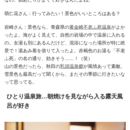
萌仁花さん：行ってみたい！景色がいいところはある？
岩崎さん：景色なら、青森県の
黄金崎不老ふ死温泉
がよか
ったよ。海がよく見えて、自然の岩場の中で温泉に入れる
の。女湯も別にあるんだけど、混浴になった場所が特に絶
景で！湯あみ着を借りて入ったよ。赤褐色のお湯も「不老
ふ死」の名の通り、効きそう……！（笑）
山の景色だったら、秋田の
乳頭温泉郷
が風情あって素敵。
雪景色も最高だって聞くから、またその季節に行きたいな
って思ってる。
ひとり温泉旅…朝焼けを見ながら入る露天風
呂が好き