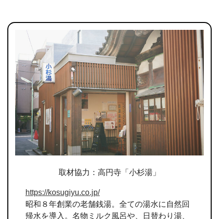
取材協力：高円寺「小杉湯」
https://kosugiyu.co.jp/
昭和８年創業の老舗銭湯。全ての湯水に自然回
帰水を導入。名物ミルク風呂や、日替わり湯、