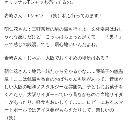
オリジナルTシャツも売ってるの。
岩崎さん：Tシャツ！（笑）私も行ってみます！
萌仁花さん：三軒茶屋の
駒の湯
も行くよ。文化浴泉はおし
ゃれな感じだけど、こっちはちょっと渋くて……「男！」
って感じの銭湯。でも、居心地いいんだよね。
岩崎さん：じゃあ、大阪でおすすめの場所はある？
萌仁花さん：地元一緒だから分かるかな……我孫子の
錦温
泉
！ここは銭湯も番台のおばちゃんも味があって、昔懐か
しい大阪の昭和ノスタルジーな雰囲気。子どもにお菓子を
くれたり、大阪サイダーっていう昔ながらのご当地サイダ
ーがあったり、軽食もおいしくて……。ロビーにあるスマ
ートボールではアイス券がもらえたりして、楽しいの
（笑）